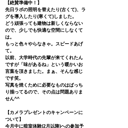
【絶賛準備中！】
先日ラボの照明を替えたり(古くて)、ラ
グを導入したり(寒くて)しました。
​どう頑張っても建物は新しくならない
ので、少しでも快適な空間にしなくて
は。
もっと色々やらなきゃ。スピードあげ
て。
以前、大学時代の先輩が来てくれたん
ですが「味があるね」という暖かいお
言葉を頂きました。まぁ、そんな感じ
です笑。
写真を焼くために必要なものはばっち
り揃ってるので、その点は問題ありま
せん^^
【カメラプレゼントのキャンペーンに
ついて】
今月中に
暗室体験
(2月以降)への
参加予