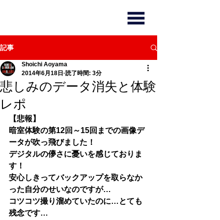
記事
Shoichi Aoyama
2014年6月18日
読了時間: 3分
悲しみのデータ消失と体験
レポ
【悲報】
暗室体験の第12回～15回までの画像デ
ータが吹っ飛びました！
デジタルの儚さに憂いを感じておりま
す！
安心しきってバックアップを取らなか
った自分のせいなのですが…
コツコツ撮り溜めていたのに…とても
残念です…