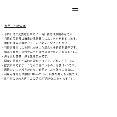
利用上の注意点
・予約日時の変更はお早めに。当日変更は原則不可です。
・利用時間延長は当日の混雑具合により可否判断をします。
・複数名利用の際はフォームに必ずご記入ください。
・利用者都合による遅れがあった場合も予約時刻厳守です。
・備品
破損や不具合があった場合は速やかにご報告下さい。
・持ち出し厳禁、持ち込み自由です。
・同時に複数名作業の可能があります、ご協力ください。
・飲食自由ですが、ニオイのきついもの、泥酔はNGです。
・周囲の方に迷惑をかけない範囲でしたら諸々ご自由に。
・利用可能時刻は原則10時~21
時、時間外対応も可能です。
​・住宅街のため大声での会話等,迷惑行為はおやめ下さい。